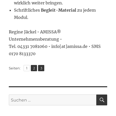
wirklich weiter bringen.
Schriftliches
Begleit-Material
zu jedem
Modul.
Regine Jäckel • AMISSA®
Unternehmensberatung •
Tel. 04331 7081060 • info[at]amissa.de • SMS
0170 8133370
,
,
Seite
Seite
Seite
Seiten:
1
2
3
SU
Suchen
nach: